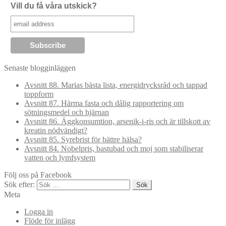
Vill du få våra utskick?
Senaste blogginläggen
Avsnitt 88. Marias bästa lista, energidrycksråd och tappad
toppform
Avsnitt 87. Härma fasta och dålig rapportering om
sötningsmedel och hjärnan
Avsnitt 86. Äggkonsumtion, arsenik-i-ris och är tillskott av
kreatin nödvändigt?
Avsnitt 85. Syrebrist för bättre hälsa?
Avsnitt 84. Nobelpris, bastubad och moj som stabiliserar
vatten och lymfsystem
Följ oss på Facebook
Sök efter:
Meta
Logga in
Flöde för inlägg