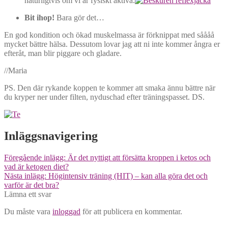
naturligtvis om vi är fysiskt aktiva.
Bit ihop!
Bara gör det…
En god kondition och ökad muskelmassa är förknippat med såååå
mycket bättre hälsa. Dessutom lovar jag att ni inte kommer ångra er
efteråt, man blir piggare och gladare.
//Maria
PS. Den där rykande koppen te kommer att smaka ännu bättre när
du kryper ner under filten, nyduschad efter träningspasset. DS.
Inläggsnavigering
Föregående inlägg:
Är det nyttigt att försätta kroppen i ketos och
vad är ketogen diet?
Nästa inlägg:
Högintensiv träning (HIT) – kan alla göra det och
varför är det bra?
Lämna ett svar
Du måste vara
inloggad
för att publicera en kommentar.