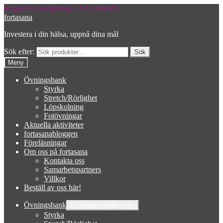
Hoppa till navigering
Gå till innehåll
fortasana
Investera i din hälsa, uppnå dina mål
Sök efter:
Meny
Övningsbank
Styrka
Stretch/Rörlighet
Löpskolning
Fotövningar
Aktuella aktiviteter
fortasanabloggen
Föreläsningar
Om oss på fortasana
Kontakta oss
Samarbetspartners
Villkor
Beställ av oss här!
Övningsbank
Expandera undermeny
Styrka