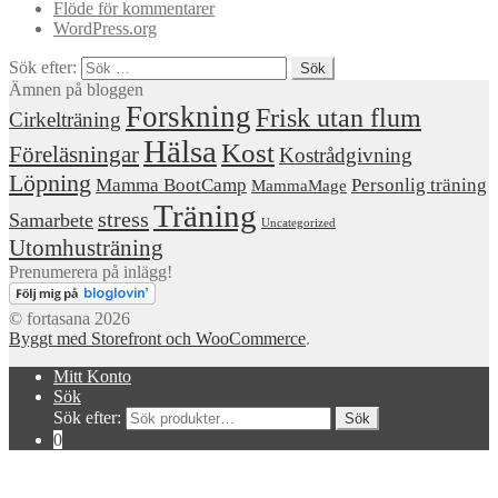
Flöde för kommentarer
WordPress.org
Sök efter:
Ämnen på bloggen
Forskning
Frisk utan flum
Cirkelträning
Hälsa
Kost
Föreläsningar
Kostrådgivning
Löpning
Mamma BootCamp
Personlig träning
MammaMage
Träning
stress
Samarbete
Uncategorized
Utomhusträning
Prenumerera på inlägg!
© fortasana 2026
Byggt med Storefront och WooCommerce
.
Mitt Konto
Sök
Sök efter:
0