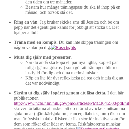
den tiden om tre månader.
Bestäm hur många träningspass du ska få ihop på en
månad, och försök slå det.
Ring en vän.
Jag brukar skicka sms till Jessica och be om
pepp när det egentligen känns för jobbigt att sticka ut. Det
hjälper alltid!
Träna med en kompis.
Du kan inte skippa träningen om
någon väntar på dig.
Muta dig själv med presenter.
När du ändå ska köpa ett par nya tights, köp ett par
roliga (gärna grisrosa) som gör att träningen blir mer
lustfylld för dig och dina medmänniskor.
Köp en lite för dyr reflexjacka på rea och intala dig att
det var nödvändigt.
Skräm ut dig själv i spåret genom att läsa detta.
I den här
publikationen
http://www.ncbi.nlm.nih.gov/pmc/articles/PMC3645500/pdf/n
skriver författarna att risken att dö i förtid av icke-smittsamma
sjukdomar (hjärt-kärlsjukdom, cancer, diabetes, mm) ökar om
man är fysiskt inaktiv. Risken är lika stor för inaktiva som för
dem som röker eller lider av fetma. Riskfaktorerna minskar