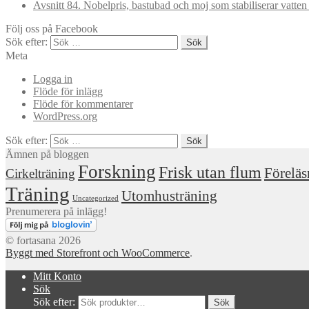
Avsnitt 84. Nobelpris, bastubad och moj som stabiliserar vatte
Följ oss på Facebook
Sök efter:
Meta
Logga in
Flöde för inlägg
Flöde för kommentarer
WordPress.org
Sök efter:
Ämnen på bloggen
Forskning
Frisk utan flum
Föreläs
Cirkelträning
Träning
Utomhusträning
Uncategorized
Prenumerera på inlägg!
© fortasana 2026
Byggt med Storefront och WooCommerce
.
Mitt Konto
Sök
Sök efter: