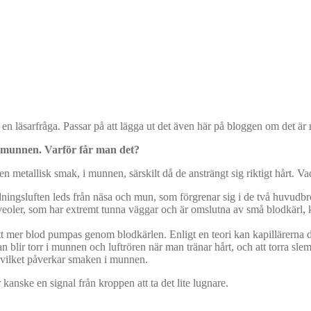
 läsarfråga. Passar på att lägga ut det även här på bloggen om det är 
 munnen. Varför får man det?
metallisk smak, i munnen, särskilt då de ansträngt sig riktigt hårt. Vad 
dningsluften leds från näsa och mun, som förgrenar sig i de två huvudbron
veoler, som har extremt tunna väggar och är omslutna av små blodkärl, k
tt mer blod pumpas genom blodkärlen. Enligt en teori kan kapillärerna då 
man blir torr i munnen och luftrören när man tränar hårt, och att torra
, vilket påverkar smaken i munnen.
 kanske en signal från kroppen att ta det lite lugnare.