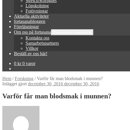
Stretch/Rörlighet
Löpskolning
Fotövningar
Aktuella aktiviteter
fortasanabloggen
Föreläsningar
Om oss på fortasana
Expandera undermeny
Kontakta oss
Samarbetspartners
Villkor
Beställ av oss här!
0
kr
0 varor
Hem
/
Forskning
/
Varför får man blodsmak i munnen?
Inlägget gjort
december 30, 2016
december 30, 2016
Varför får man blodsmak i munnen?