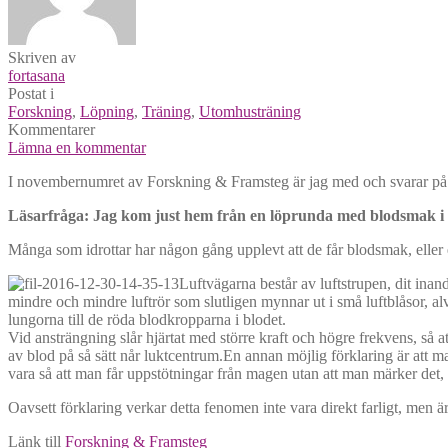
Skriven av
fortasana
Postat i
Forskning
,
Löpning
,
Träning
,
Utomhusträning
Kommentarer
Lämna en kommentar
I novembernumret av Forskning & Framsteg är jag med och svarar på en
Läsarfråga: Jag kom just hem från en löprunda med blodsmak i
Många som idrottar har någon gång upplevt att de får blodsmak, eller en 
Luftvägarna består av luftstrupen, dit inan
mindre och mindre luftrör som slutligen mynnar ut i små luftblåsor, al
lungorna till de röda blodkropparna i blodet.
Vid ansträngning slår hjärtat med större kraft och högre frekvens, så a
av blod på så sätt når luktcentrum.En annan möjlig förklaring är att 
vara så att man får uppstötningar från magen utan att man märker det
Oavsett förklaring verkar detta fenomen inte vara direkt farligt, men är
Länk till
Forskning & Framsteg