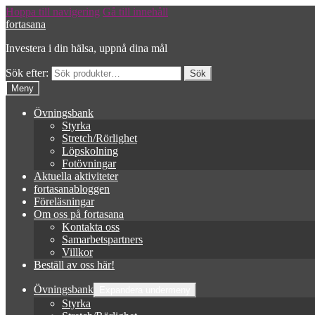
Hoppa till navigering
Gå till innehåll
fortasana
Investera i din hälsa, uppnå dina mål
Sök efter:
Meny
Övningsbank
Styrka
Stretch/Rörlighet
Löpskolning
Fotövningar
Aktuella aktiviteter
fortasanabloggen
Föreläsningar
Om oss på fortasana
Kontakta oss
Samarbetspartners
Villkor
Beställ av oss här!
Övningsbank
Expandera undermeny
Styrka