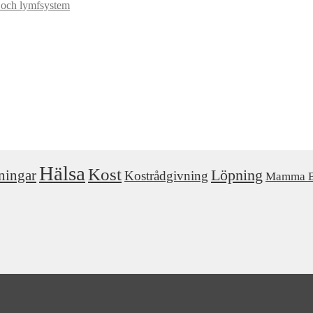
n och lymfsystem
Hälsa
Kost
ningar
Löpning
Kostrådgivning
Mamma B