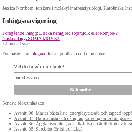
Jessica Norrbom, forskare i molekylär arbetsfysiologi, Karolinska Insti
Inläggsnavigering
Föregående inlägg:
Dricka hemgjord sojamjölk eller komjölk?
Nästa inlägg:
SOMA MOVE®
Lämna ett svar
Du måste vara
inloggad
för att publicera en kommentar.
Vill du få våra utskick?
Senaste blogginläggen
Avsnitt 88. Marias bästa lista, energidrycksråd och tappad topp
Avsnitt 87. Härma fasta och dålig rapportering om sötningsmed
Avsnitt 86. Äggkonsumtion, arsenik-i-ris och är tillskott av kre
Avsnitt 85. Syrebrist för bättre hälsa?