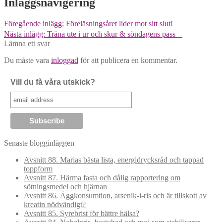
Inläggsnavigering
Föregående inlägg:
Föreläsningsåret lider mot sitt slut!
Nästa inlägg:
Träna ute i ur och skur & söndagens pass
Lämna ett svar
Du måste vara
inloggad
för att publicera en kommentar.
Vill du få våra utskick?
Senaste blogginläggen
Avsnitt 88. Marias bästa lista, energidrycksråd och tappad
toppform
Avsnitt 87. Härma fasta och dålig rapportering om
sötningsmedel och hjärnan
Avsnitt 86. Äggkonsumtion, arsenik-i-ris och är tillskott av
kreatin nödvändigt?
Avsnitt 85. Syrebrist för bättre hälsa?