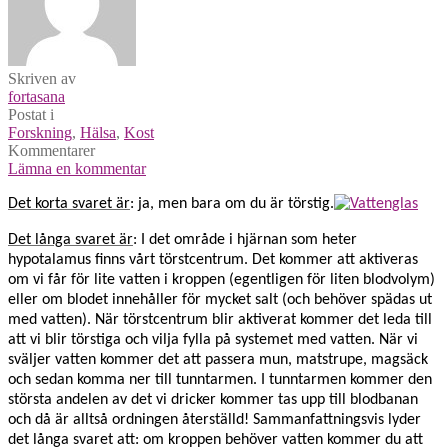
Skriven av
fortasana
Postat i
Forskning
,
Hälsa
,
Kost
Kommentarer
Lämna en kommentar
Det korta svaret är
: ja, men bara om du är törstig.
Det långa svaret är
: I det område i hjärnan som heter
hypotalamus finns vårt törstcentrum. Det kommer att aktiveras
om vi får för lite vatten i kroppen (egentligen för liten blodvolym)
eller om blodet innehåller för mycket salt (och behöver spädas ut
med vatten). När törstcentrum blir aktiverat kommer det leda till
att vi blir törstiga och vilja fylla på systemet med vatten. När vi
sväljer vatten kommer det att passera mun, matstrupe, magsäck
och sedan komma ner till tunntarmen. I tunntarmen kommer den
största andelen av det vi dricker kommer tas upp till blodbanan
och då är alltså ordningen återställd! Sammanfattningsvis lyder
det långa svaret att: om kroppen behöver vatten kommer du att