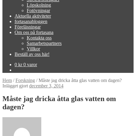
Löpskolning
Fotövningar
Aktuella aktiviteter
fortasanabloggen
Föreläsningar
Om oss på fortasana
Kontakta oss
Samarbetspartners
Villkor
Beställ av oss här!
0
kr
0 varor
Hem
/
Forskning
/
Måste jag dricka åtta glas vatten om dagen?
Inlägget gjort
december 3, 2014
Måste jag dricka åtta glas vatten om
dagen?