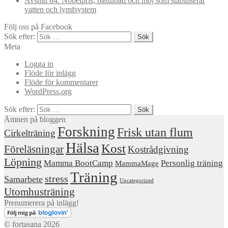
Avsnitt 84. Nobelpris, bastubad och moj som stabiliserar
vatten och lymfsystem
Följ oss på Facebook
Sök efter:
Meta
Logga in
Flöde för inlägg
Flöde för kommentarer
WordPress.org
Sök efter:
Ämnen på bloggen
Forskning
Frisk utan flum
Cirkelträning
Hälsa
Kost
Föreläsningar
Kostrådgivning
Löpning
Mamma BootCamp
Personlig träning
MammaMage
Träning
stress
Samarbete
Uncategorized
Utomhusträning
Prenumerera på inlägg!
© fortasana 2026