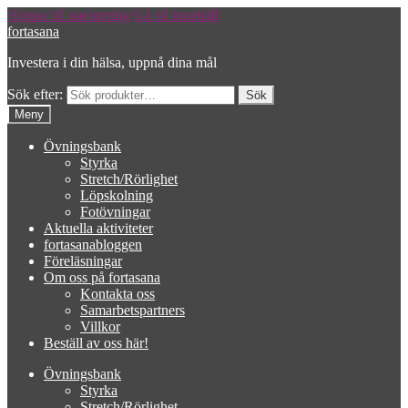
Hoppa till navigering
Gå till innehåll
fortasana
Investera i din hälsa, uppnå dina mål
Sök efter:
Meny
Övningsbank
Styrka
Stretch/Rörlighet
Löpskolning
Fotövningar
Aktuella aktiviteter
fortasanabloggen
Föreläsningar
Om oss på fortasana
Kontakta oss
Samarbetspartners
Villkor
Beställ av oss här!
Övningsbank
Styrka
Stretch/Rörlighet