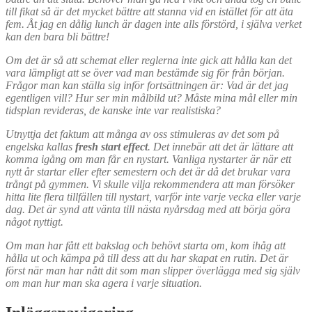
till fikat så är det mycket bättre att stanna vid en istället för att äta
fem. Åt jag en dålig lunch är dagen inte alls förstörd, i själva verket
kan den bara bli bättre!
Om det är så att schemat eller reglerna inte gick att hålla kan det
vara lämpligt att se över vad man bestämde sig för från början.
Frågor man kan ställa sig inför fortsättningen är: Vad är det jag
egentligen vill? Hur ser min målbild ut? Måste mina mål eller min
tidsplan revideras, de kanske inte var realistiska?
Utnyttja det faktum att många av oss stimuleras av det som på
engelska kallas
fresh start effect
. Det innebär att det är lättare att
komma igång om man får en nystart. Vanliga nystarter är när ett
nytt år startar eller efter semestern och det är då det brukar vara
trångt på gymmen. Vi skulle vilja rekommendera att man försöker
hitta lite flera tillfällen till nystart, varför inte varje vecka eller varje
dag. Det är synd att vänta till nästa nyårsdag med att börja göra
något nyttigt.
Om man har fått ett bakslag och behövt starta om, kom ihåg att
hålla ut och kämpa på till dess att du har skapat en rutin. Det är
först när man har nått dit som man slipper överlägga med sig själv
om man hur man ska agera i varje situation.