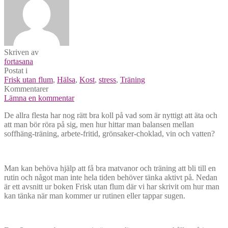
Skriven av
fortasana
Postat i
Frisk utan flum
,
Hälsa
,
Kost
,
stress
,
Träning
Kommentarer
Lämna en kommentar
De allra flesta har nog rätt bra koll på vad som är nyttigt att äta och
att man bör röra på sig, men hur hittar man balansen mellan
soffhäng-träning, arbete-fritid, grönsaker-choklad, vin och vatten?
Man kan behöva hjälp att få bra matvanor och träning att bli till en
rutin och något man inte hela tiden behöver tänka aktivt på. Nedan
är ett avsnitt ur boken Frisk utan flum där vi har skrivit om hur man
kan tänka när man kommer ur rutinen eller tappar sugen.