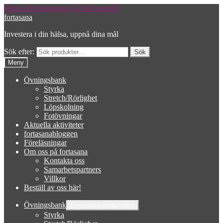
Hoppa till navigering
Gå till innehåll
fortasana
Investera i din hälsa, uppnå dina mål
Sök efter:
Meny
Övningsbank
Styrka
Stretch/Rörlighet
Löpskolning
Fotövningar
Aktuella aktiviteter
fortasanabloggen
Föreläsningar
Om oss på fortasana
Kontakta oss
Samarbetspartners
Villkor
Beställ av oss här!
Övningsbank
Expandera undermeny
Styrka