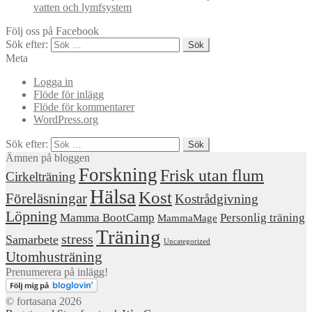
vatten och lymfsystem
Följ oss på Facebook
Sök efter:
Meta
Logga in
Flöde för inlägg
Flöde för kommentarer
WordPress.org
Sök efter:
Ämnen på bloggen
Forskning
Frisk utan flum
Cirkelträning
Hälsa
Kost
Föreläsningar
Kostrådgivning
Löpning
Mamma BootCamp
Personlig träning
MammaMage
Träning
stress
Samarbete
Uncategorized
Utomhusträning
Prenumerera på inlägg!
© fortasana 2026