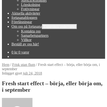
Stretch/Rörlighet
Löpskolning
Fotövningar
Aktuella aktiviteter
fortasanabloggen
Föreläsningar
Om oss på fortasana
Expandera undermeny
Kontakta oss
Samarbetspartners
Villkor
Beställ av oss här!
0
kr
0 varor
Hem
/
Frisk utan flum
/
Fresh start effect – börja, eller börja om, i
september
Inlägget gjort
juli 24, 2018
Fresh start effect – börja, eller börja om,
i september