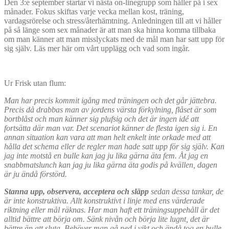
Den 3:e september startar vi nästa on-linegrupp som håller på i sex
månader. Fokus skiftas varje vecka mellan kost, träning,
vardagsrörelse och stress/återhämtning. Anledningen till att vi håller
på så länge som sex månader är att man ska hinna komma tillbaka
om man känner att man misslyckats med de mål man har satt upp för
sig själv. Läs mer här om vårt upplägg och vad som ingår.
Ur Frisk utan flum:
Man har precis kommit igång med träningen och det går jättebra.
Precis då drabbas man av jordens värsta förkylning, flåset är som
bortblåst och man känner sig plufsig och det är ingen idé att
fortsätta där man var. Det scenariot känner de flesta igen sig i. En
annan situation kan vara att man helt enkelt inte orkade med att
hålla det schema eller de regler man hade satt upp för sig själv. Kan
jag inte motstå en bulle kan jag ju lika gärna äta fem. Åt jag en
snabbmatslunch kan jag ju lika gärna äta godis på kvällen, dagen
är ju ändå förstörd.
Stanna upp, observera, acceptera och släpp
sedan dessa tankar, de
är inte konstruktiva. Allt konstruktivt i linje med ens värderade
riktning eller mål räknas. Har man haft ett träningsuppehåll är det
alltid bättre att börja om. Sänk nivån och börja lite lugnt, det är
bättre än att sluta. Behöver man gå ned i vikt och ändå tog en bulle