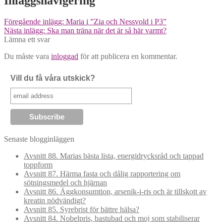
Inläggsnavigering
Föregående inlägg:
Maria i ”Zia och Nessvold i P3”
Nästa inlägg:
Ska man träna när det är så här varmt?
Lämna ett svar
Du måste vara
inloggad
för att publicera en kommentar.
Vill du få våra utskick?
Senaste blogginläggen
Avsnitt 88. Marias bästa lista, energidrycksråd och tappad
toppform
Avsnitt 87. Härma fasta och dålig rapportering om
sötningsmedel och hjärnan
Avsnitt 86. Äggkonsumtion, arsenik-i-ris och är tillskott av
kreatin nödvändigt?
Avsnitt 85. Syrebrist för bättre hälsa?
Avsnitt 84. Nobelpris, bastubad och moj som stabiliserar