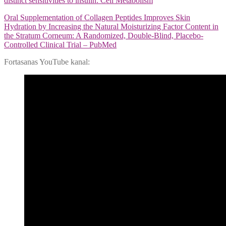
distinct sensitivities to insulin: Cell Metabolism
Oral Supplementation of Collagen Peptides Improves Skin
Hydration by Increasing the Natural Moisturizing Factor Content in
the Stratum Corneum: A Randomized, Double-Blind, Placebo-
Controlled Clinical Trial – PubMed
Fortasanas YouTube kanal: