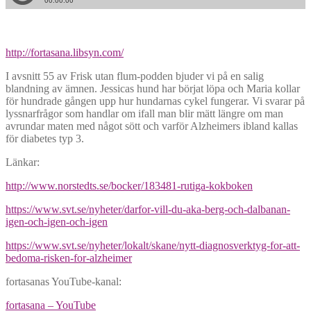
http://fortasana.libsyn.com/
I avsnitt 55 av Frisk utan flum-podden bjuder vi på en salig
blandning av ämnen. Jessicas hund har börjat löpa och Maria kollar
för hundrade gången upp hur hundarnas cykel fungerar. Vi svarar på
lyssnarfrågor som handlar om ifall man blir mätt längre om man
avrundar maten med något sött och varför Alzheimers ibland kallas
för diabetes typ 3.
Länkar:
http://www.norstedts.se/bocker/183481-rutiga-kokboken
https://www.svt.se/nyheter/darfor-vill-du-aka-berg-och-dalbanan-
igen-och-igen-och-igen
https://www.svt.se/nyheter/lokalt/skane/nytt-diagnosverktyg-for-att-
bedoma-risken-for-alzheimer
fortasanas YouTube-kanal:
fortasana – YouTube