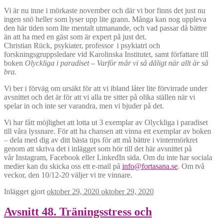
Vi är nu inne i mörkaste november och där vi bor finns det just nu
ingen snö heller som lyser upp lite grann. Många kan nog uppleva
den här tiden som lite mentalt utmanande, och vad passar då bättre
än att ha med en gäst som är expert på just det.
Christian Rück, psykiater, professor i psykiatri och
forskningsgruppsledare vid Karolinska Institutet, samt författare till
boken
Olyckliga i paradiset – Varför mår vi så dåligt när allt är så
bra.
Vi ber i förväg om ursäkt för att vi ibland låter lite förvirrade under
avsnittet och det är för att vi alla tre sitter på olika ställen när vi
spelar in och inte ser varandra, men vi bjuder på det.
Vi har fått möjlighet att lotta ut 3 exemplar av Olyckliga i paradiset
till våra lyssnare. För att ha chansen att vinna ett exemplar av boken
– dela med dig av ditt bästa tips för att må bättre i vintermörkret
genom att skriva det i inlägget som hör till det här avsnittet på
vår Instagram, Facebook eller LinkedIn sida. Om du inte har sociala
medier kan du skicka oss ett e-mail på
info@fortasana.se
. Om två
veckor, den 10/12-20 väljer vi tre vinnare.
Inlägget gjort
oktober 29, 2020
oktober 29, 2020
Avsnitt 48. Träningsstress och