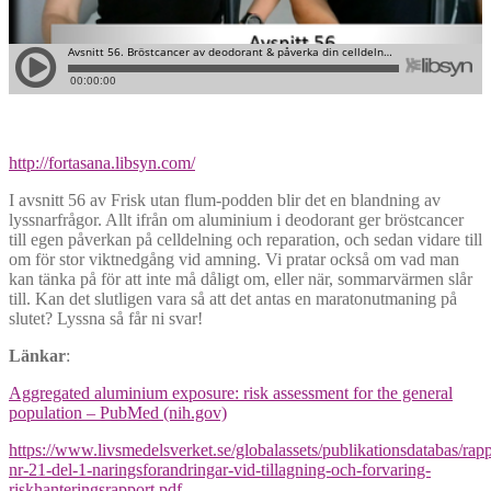
http://fortasana.libsyn.com/
I avsnitt 56 av Frisk utan flum-podden blir det en blandning av
lyssnarfrågor. Allt ifrån om aluminium i deodorant ger bröstcancer
till egen påverkan på celldelning och reparation, och sedan vidare till
om för stor viktnedgång vid amning. Vi pratar också om vad man
kan tänka på för att inte må dåligt om, eller när, sommarvärmen slår
till. Kan det slutligen vara så att det antas en maratonutmaning på
slutet? Lyssna så får ni svar!
Länkar
:
Aggregated aluminium exposure: risk assessment for the general
population – PubMed (nih.gov)
https://www.livsmedelsverket.se/globalassets/publikationsdatabas/rap
nr-21-del-1-naringsforandringar-vid-tillagning-och-forvaring-
riskhanteringsrapport.pdf