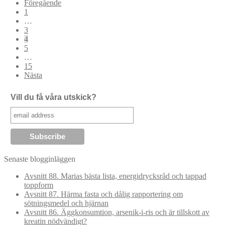
Föregående
1
…
3
4
5
…
15
Nästa
Vill du få våra utskick?
Senaste blogginläggen
Avsnitt 88. Marias bästa lista, energidrycksråd och tappad
toppform
Avsnitt 87. Härma fasta och dålig rapportering om
sötningsmedel och hjärnan
Avsnitt 86. Äggkonsumtion, arsenik-i-ris och är tillskott av
kreatin nödvändigt?