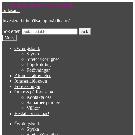
Hoppa till navigering
Gå till innehåll
fortasana
Investera i din hälsa, uppnå dina mål
Sök efter:
Meny
Övningsbank
Styrka
Stretch/Rörlighet
Löpskolning
Fotövningar
Aktuella aktiviteter
fortasanabloggen
Föreläsningar
Om oss på fortasana
Kontakta oss
Samarbetspartners
Villkor
Beställ av oss här!
Övningsbank
Styrka
Stretch/Rörlighet