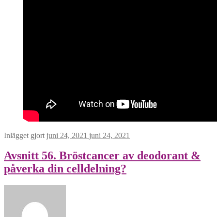
Inlägget gjort
juni 24, 2021
juni 24, 2021
Avsnitt 56. Bröstcancer av deodorant &
påverka din celldelning?