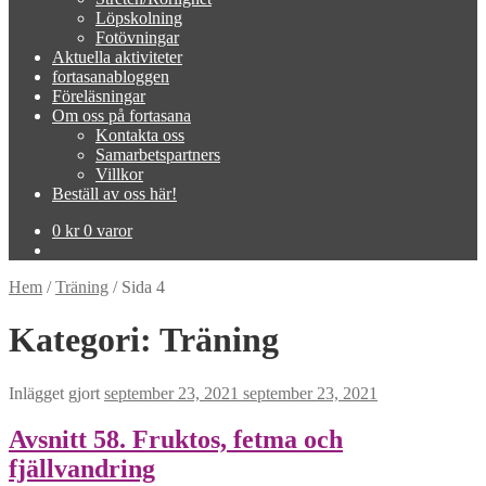
Löpskolning
Fotövningar
Aktuella aktiviteter
fortasanabloggen
Föreläsningar
Om oss på fortasana
Kontakta oss
Samarbetspartners
Villkor
Beställ av oss här!
0
kr
0 varor
Hem
/
Träning
/
Sida 4
Kategori:
Träning
Inlägget gjort
september 23, 2021
september 23, 2021
Avsnitt 58. Fruktos, fetma och
fjällvandring