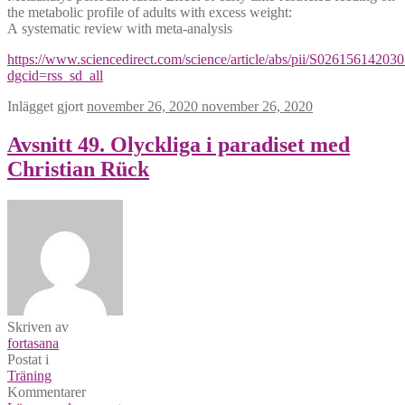
the metabolic profile of adults with excess weight:
A systematic review with meta-analysis
https://www.sciencedirect.com/science/article/abs/pii/S02615614203
dgcid=rss_sd_all
Inlägget gjort
november 26, 2020
november 26, 2020
Avsnitt 49. Olyckliga i paradiset med
Christian Rück
Skriven av
fortasana
Postat i
Träning
Kommentarer