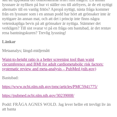
lyssnare är nyfiken på hur vi ställer oss till airfryers, är de ett nyttigt
alternativ till en vanlig fritös? Apropå nyttigt, nästa fråga kommer
från en lyssnare som i en annan podd har hört att grönsaker inte är
nyttigare än annan mat, och att det i princip inte finns några
vetenskapliga bevis på att grönsaker är nyttiga. Stämmer det
verkligen? Till sist svarar vi på en fråga om bastubad, är det rentav
rena bantningskuren? Trevlig lyssning!
Länkar
Metaanalys; längd-midjemått
Waist-to-height ratio is a better screening tool than waist
circumference and BMI for adult cardiometabolic risk factors:
systematic review and meta-analysis – PubMed (nih.gov)
Bastubad:
https://www.ncbi.nlm.nih.gov/pmc/articles/PMC5941775/
https://pubmed.ncbi.nlm.nih.gov/30239008/
Podd: FRÅGA AGNES WOLD. Jag lever hellre ett trevligt liv än
att banta