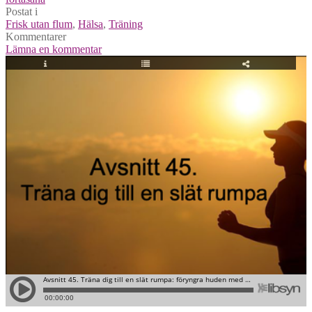
Postat i
Frisk utan flum
,
Hälsa
,
Träning
Kommentarer
Lämna en kommentar