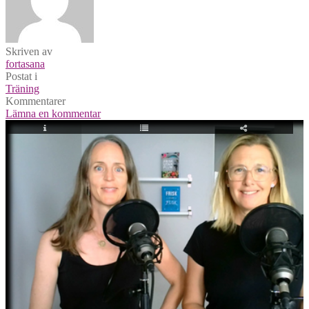
Skriven av
fortasana
Postat i
Träning
Kommentarer
Lämna en kommentar