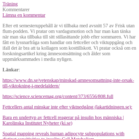
Träning
Kommentarer
Lämna en kommentar
Efter ett semesteruppehåll är vi tillbaka med avsnitt 57 av Frisk utan
flum-podden. Vi pratar om vardagsmotion och hur man kan tänka
när man ska tillbaka till sitt stillasittande jobb efter sommaren. Vi har
fått en lyssnarfråga som handlar om fettceller och viktuppgång och
ifall det är bra att ta kollagen som kosttillskott. Vi pratar också om en
forskningsartikel kring ämnesomsättning och ålder som
uppmärksammades i media nyligen.
Länkar
:
https://www.dn.se/vetenskap/minskad-amnesomsattning-inte-orsak-
till-viktokning-i-medelaldern/
https://science.sciencemag.org/content/373/6556/808.full
Fettcellers antal minskar inte efter viktnedgång (lakartidningen.se):
Bara en undertyp av fettcell reagerar på insulin hos människa |
Karolinska Institutet Nyheter (ki.se)
Spatial mapping reveals human adipocyte subpopulations with