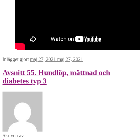
Inlägget gjort
maj 27, 2021
maj 27, 2021
Avsnitt 55. Hundlöp, mättnad och
diabetes typ 3
Skriven av