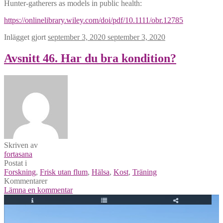
Hunter-gatherers as models in public health:
https://onlinelibrary.wiley.com/doi/pdf/10.1111/obr.12785
Inlägget gjort
september 3, 2020
september 3, 2020
Avsnitt 46. Har du bra kondition?
Skriven av
fortasana
Postat i
Forskning
,
Frisk utan flum
,
Hälsa
,
Kost
,
Träning
Kommentarer
Lämna en kommentar