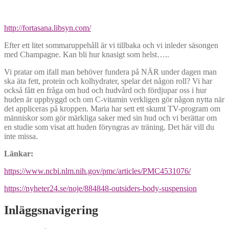
http://fortasana.libsyn.com/
Efter ett litet sommaruppehåll är vi tillbaka och vi inleder säsongen
med Champagne. Kan bli hur knasigt som helst…..
Vi pratar om ifall man behöver fundera på NÄR under dagen man
ska äta fett, protein och kolhydrater, spelar det någon roll? Vi har
också fått en fråga om hud och hudvård och fördjupar oss i hur
huden är uppbyggd och om C-vitamin verkligen gör någon nytta när
det appliceras på kroppen. Maria har sett ett skumt TV-program om
människor som gör märkliga saker med sin hud och vi berättar om
en studie som visat att huden föryngras av träning. Det här vill du
inte missa.
Länkar
:
https://www.ncbi.nlm.nih.gov/pmc/articles/PMC4531076/
https://nyheter24.se/noje/884848-outsiders-body-suspension
Inläggsnavigering