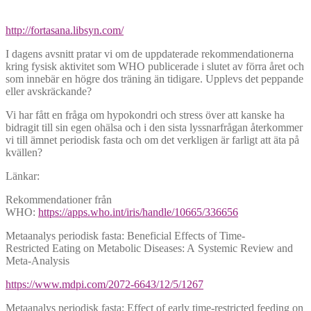
http://fortasana.libsyn.com/
I dagens avsnitt pratar vi om de uppdaterade rekommendationerna
kring fysisk aktivitet som WHO publicerade i slutet av förra året och
som innebär en högre dos träning än tidigare. Upplevs det peppande
eller avskräckande?
Vi har fått en fråga om hypokondri och stress över att kanske ha
bidragit till sin egen ohälsa och i den sista lyssnarfrågan återkommer
vi till ämnet periodisk fasta och om det verkligen är farligt att äta på
kvällen?
Länkar:
Rekommendationer från
WHO:
https://apps.who.int/iris/handle/10665/336656
Metaanalys periodisk fasta: Beneficial Effects of Time-
Restricted Eating on Metabolic Diseases: A Systemic Review and
Meta-Analysis
https://www.mdpi.com/2072-6643/12/5/1267
Metaanalys periodisk fasta: Effect of early time-restricted feeding on