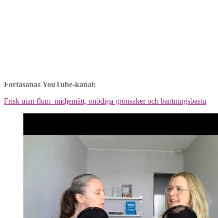
Fortasanas YouTube-kanal:
Frisk utan flum_midjemått, onödiga grönsaker och bantningsbastu