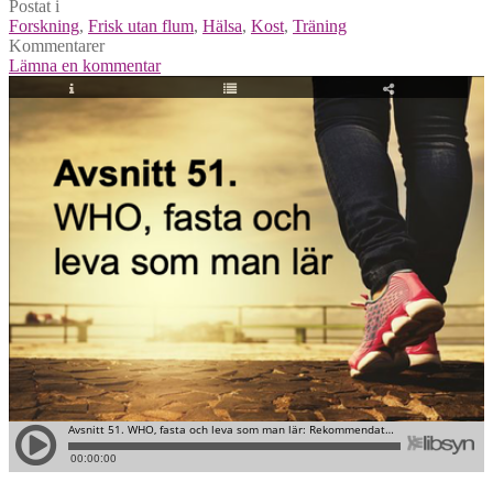
Postat i
Forskning
,
Frisk utan flum
,
Hälsa
,
Kost
,
Träning
Kommentarer
Lämna en kommentar