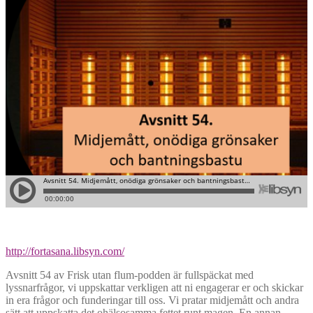
http://fortasana.libsyn.com/
Avsnitt 54 av Frisk utan flum-podden är fullspäckat med
lyssnarfrågor, vi uppskattar verkligen att ni engagerar er och skickar
in era frågor och funderingar till oss. Vi pratar midjemått och andra
sätt att uppskatta det ohälsosamma fettet runt magen. En annan