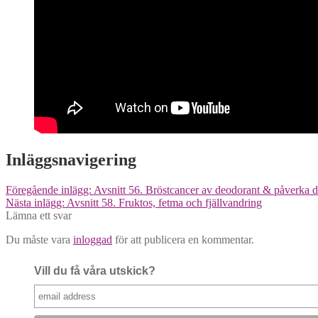
Inläggsnavigering
Föregående inlägg:
Avsnitt 56. Bröstcancer av deodorant & påverka d
Nästa inlägg:
Avsnitt 58. Fruktos, fetma och fjällvandring
Lämna ett svar
Du måste vara
inloggad
för att publicera en kommentar.
Vill du få våra utskick?