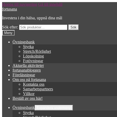
Hoppa till navigering
Gå till innehåll
fortasana
Investera i din hälsa, uppnå dina mål
Sök efter:
Meny
Övningsbank
Styrka
Stretch/Rörlighet
Löpskolning
Fotövningar
Aktuella aktiviteter
fortasanabloggen
Föreläsningar
Om oss på fortasana
Kontakta oss
Samarbetspartners
Villkor
Beställ av oss här!
Övningsbank
Expandera undermeny
Styrka