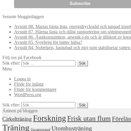
Senaste blogginläggen
Avsnitt 88. Marias bästa lista, energidrycksråd och tappad topp
Avsnitt 87. Härma fasta och dålig rapportering om sötningsmed
Avsnitt 86. Äggkonsumtion, arsenik-i-ris och är tillskott av kre
Avsnitt 85. Syrebrist för bättre hälsa?
Avsnitt 84. Nobelpris, bastubad och moj som stabiliserar vatte
Följ oss på Facebook
Sök efter:
Meta
Logga in
Flöde för inlägg
Flöde för kommentarer
WordPress.org
Sök efter:
Ämnen på bloggen
Forskning
Frisk utan flum
Föreläs
Cirkelträning
Träning
Utomhusträning
Uncategorized