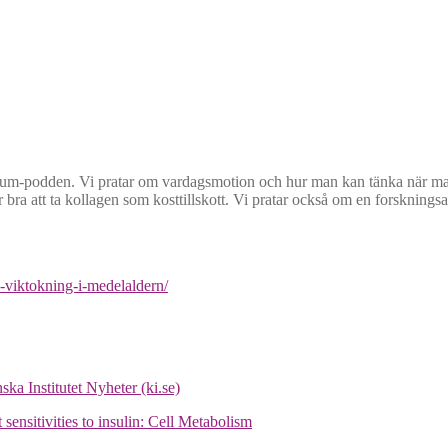
flum-podden. Vi pratar om vardagsmotion och hur man kan tänka när man ska
är bra att ta kollagen som kosttillskott. Vi pratar också om en forskn
-viktokning-i-medelaldern/
ska Institutet Nyheter (ki.se)
sensitivities to insulin: Cell Metabolism