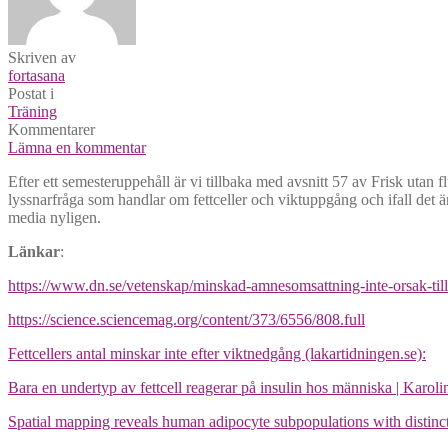
Skriven av
fortasana
Postat i
Träning
Kommentarer
Lämna en kommentar
Efter ett semesteruppehåll är vi tillbaka med avsnitt 57 av Frisk utan 
lyssnarfråga som handlar om fettceller och viktuppgång och ifall det 
media nyligen.
Länkar
:
https://www.dn.se/vetenskap/minskad-amnesomsattning-inte-orsak-till
https://science.sciencemag.org/content/373/6556/808.full
Fettcellers antal minskar inte efter viktnedgång (lakartidningen.se):
Bara en undertyp av fettcell reagerar på insulin hos människa | Karolin
Spatial mapping reveals human adipocyte subpopulations with distinct 