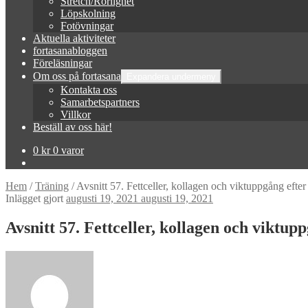
Stretch/Rörlighet
Löpskolning
Fotövningar
Aktuella aktiviteter
fortasanabloggen
Föreläsningar
Om oss på fortasana
Expandera undermeny
Kontakta oss
Samarbetspartners
Villkor
Beställ av oss här!
0
kr
0 varor
Hem
/
Träning
/
Avsnitt 57. Fettceller, kollagen och viktuppgång efter
Inlägget gjort
augusti 19, 2021
augusti 19, 2021
Avsnitt 57. Fettceller, kollagen och viktup