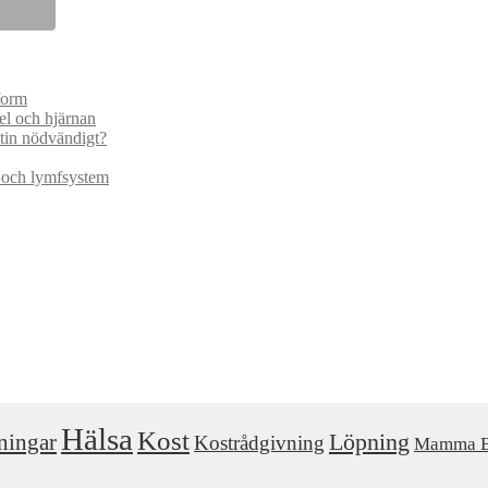
form
el och hjärnan
atin nödvändigt?
n och lymfsystem
Hälsa
Kost
ningar
Löpning
Kostrådgivning
Mamma B