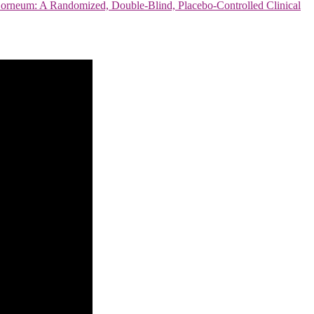
 Corneum: A Randomized, Double-Blind, Placebo-Controlled Clinical