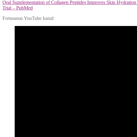
Oral Supplementation of Collagen Peptides Improves Skin Hydration 
Trial – PubMed
Fortasanas YouTube kanal: