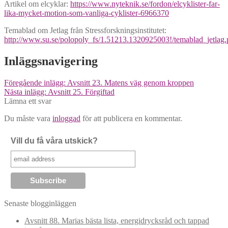
Artikel om elcyklar:
https://www.nyteknik.se/fordon/elcyklister-far-
lika-mycket-motion-som-vanliga-cyklister-6966370
Temablad om Jetlag från Stressforskningsinstitutet:
http://www.su.se/polopoly_fs/1.51213.1320925003!/temablad_jetlag.
Inläggsnavigering
Föregående inlägg:
Avsnitt 23. Matens väg genom kroppen
Nästa inlägg:
Avsnitt 25. Förgiftad
Lämna ett svar
Du måste vara
inloggad
för att publicera en kommentar.
Vill du få våra utskick?
Senaste blogginläggen
Avsnitt 88. Marias bästa lista, energidrycksråd och tappad