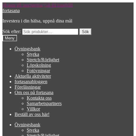
Hoppa till navigering
Gå till innehåll
fortasana
Investera i din hälsa, uppnå dina mål
Sök efter:
Meny
Övningsbank
Styrka
Stretch/Rörlighet
Löpskolning
Fotövningar
Aktuella aktiviteter
fortasanabloggen
Föreläsningar
Om oss på fortasana
Kontakta oss
Samarbetspartners
Villkor
Beställ av oss här!
Övningsbank
Styrka
Stretch/Rörlighet