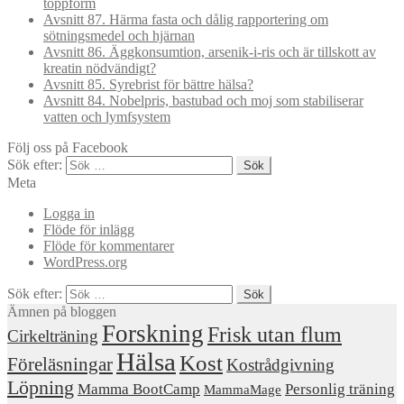
toppform
Avsnitt 87. Härma fasta och dålig rapportering om
sötningsmedel och hjärnan
Avsnitt 86. Äggkonsumtion, arsenik-i-ris och är tillskott av
kreatin nödvändigt?
Avsnitt 85. Syrebrist för bättre hälsa?
Avsnitt 84. Nobelpris, bastubad och moj som stabiliserar
vatten och lymfsystem
Följ oss på Facebook
Sök efter:
Meta
Logga in
Flöde för inlägg
Flöde för kommentarer
WordPress.org
Sök efter:
Ämnen på bloggen
Forskning
Frisk utan flum
Cirkelträning
Hälsa
Kost
Föreläsningar
Kostrådgivning
Löpning
Mamma BootCamp
Personlig träning
MammaMage