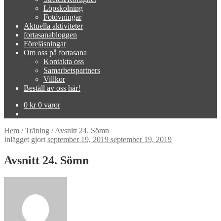
Löpskolning
Fotövningar
Aktuella aktiviteter
fortasanabloggen
Föreläsningar
Om oss på fortasana
Kontakta oss
Samarbetspartners
Villkor
Beställ av oss här!
0
kr
0 varor
Hem
/
Träning
/
Avsnitt 24. Sömn
Inlägget gjort
september 19, 2019
september 19, 2019
Avsnitt 24. Sömn